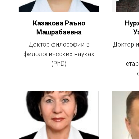
Казакова Раъно
Нур
Машрабаевна
У
Доктор философии в
Доктор и
филологических науках
(PhD)
ста