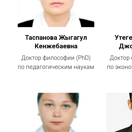
Таспанова Жыгагул
Утег
Кенжебаевна
Джо
Доктор философии (PhD)
Доктор 
по педагогическим наукам
по экон