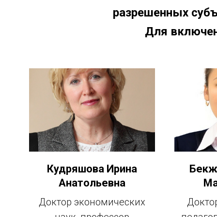
разрешенных субъ
Для включени
Кудряшова Ирина
Бекж
Анатольевна
Ма
Доктор экономических
Докто
наук, профессор
педаго